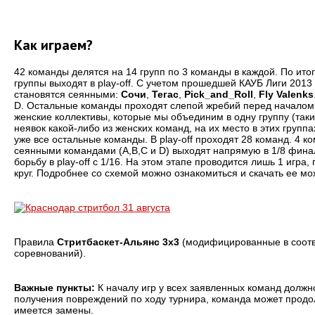
Как играем?
42 команды делятся на 14 групп по 3 команды в каждой. По ито
группы выходят в play-off. С учетом прошедшей КАУБ Лиги 201
становятся сеянными:
Сочи
,
Тегас
,
Pick_and_Roll
,
Fly Valenks
D. Остальные команды проходят слепой жребий перед началом 
женские коллективы, которые мы объединим в одну группу (таких
неявок какой-либо из женских команд, на их место в этих групп
уже все остальные команды. В play-off проходят 28 команд. 4 к
сеянными командами (A,B,C и D) выходят напрямую в 1/8 фин
борьбу в play-off с 1/16. На этом этапе проводится лишь 1 игр
круг. Подробнее со схемой можно ознакомиться и скачать ее м
Правила
Стритбаскет-Альянс 3х3
(модифицированные в соотв
соревнований).
Важные пункты:
К началу игр у всех заявленных команд должно
получения повреждений по ходу турнира, команда может продол
имеется замены.