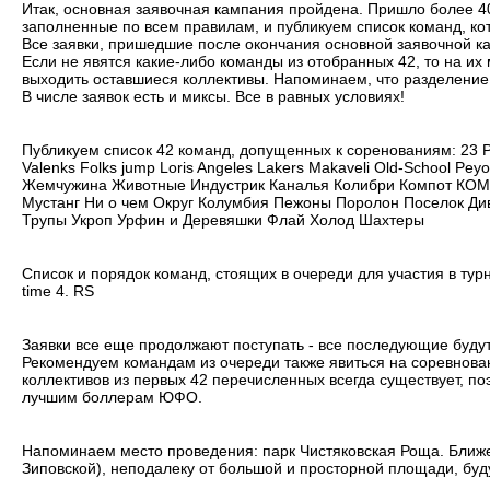
Итак, основная заявочная кампания пройдена. Пришло более 4
заполненные по всем правилам, и публикуем список команд, кот
Все заявки, пришедшие после окончания основной заявочной к
Если не явятся какие-либо команды из отобранных 42, то на их 
выходить оставшиеся коллективы. Напоминаем, что разделение 
В числе заявок есть и миксы. Все в равных условиях!
Публикуем список 42 команд, допущенных к соренованиям: 23 Р
Valenks Folks jump Loris Angeles Lakers Makaveli Old-School Pey
Жемчужина Животные Индустрик Каналья Колибри Компот КОМ
Мустанг Ни о чем Округ Колумбия Пежоны Поролон Поселок Ди
Трупы Укроп Урфин и Деревяшки Флай Холод Шахтеры
Список и порядок команд, стоящих в очереди для участия в турни
time 4. RS
Заявки все еще продолжают поступать - все последующие будут 
Рекомендуем командам из очереди также явиться на соревновани
коллективов из первых 42 перечисленных всегда существует, по
лучшим боллерам ЮФО.
Напоминаем место проведения: парк Чистяковская Роща. Ближе 
Зиповской), неподалеку от большой и просторной площади, буд