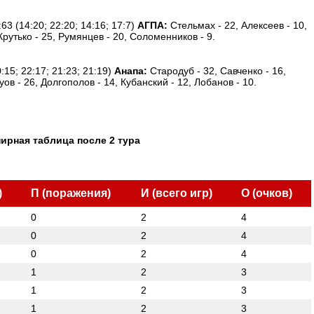
63 (14:20; 22:20; 14:16; 17:7)
АГПА:
Стельмах - 22, Алексеев - 10,
рутько - 25, Румянцев - 20, Соломенников - 9.
:15; 22:17; 21:23; 21:19)
Анапа:
Стародуб - 32, Савченко - 16,
уов - 26, Долгополов - 14, Кубанский - 12, Лобанов - 10.
ирная таблица после 2 тура
)
П (поражения)
И (всего игр)
О (очков)
0
2
4
0
2
4
0
2
4
1
2
3
1
2
3
1
2
3