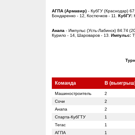
АГПА (Армавир)
- КубГУ (Краснодар) 67:
Бондаренко - 12, Костючков - 11.
КубГУ:
К
Анапа
- Импульс (Усть-Лабинск) 84:74 (20
Курило - 14, Шароваров - 13.
Импульс:
Т
Турн
Команда
В (выигрыш
Машиностроитель
2
Сочи
2
Анапа
2
Спарта-КубГТУ
1
Тегас
1
АГПА
1