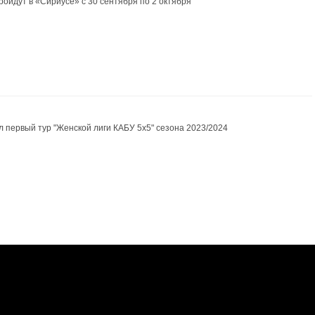
ойдут в «Сириусе» с 30 сентября по 2 октября
л первый тур "Женской лиги КАБУ 5х5" сезона 2023/2024
mail:
mail@kaub.ru