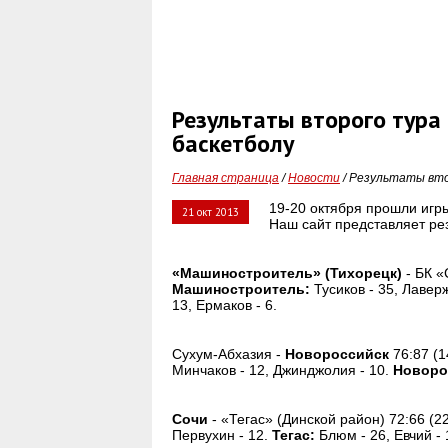
Результаты второго тура
баскетболу
Главная страница
/
Новости
/ Результаты вто
19-20 октября прошли игры
21 окт 2013
Наш сайт представляет ре
«Машиностроитель» (Тихорецк)
- БК «
Машиностроитель:
Тусиков - 35, Лаверж
13, Ермаков - 6.
Сухум-Абхазия -
Новороссийск
76:87 (1
Минчаков - 12, Джинджолия - 10.
Новоро
Сочи
- «Тегас» (Динской район) 72:66 (22
Первухин - 12.
Тегас:
Блюм - 26, Евчий - 