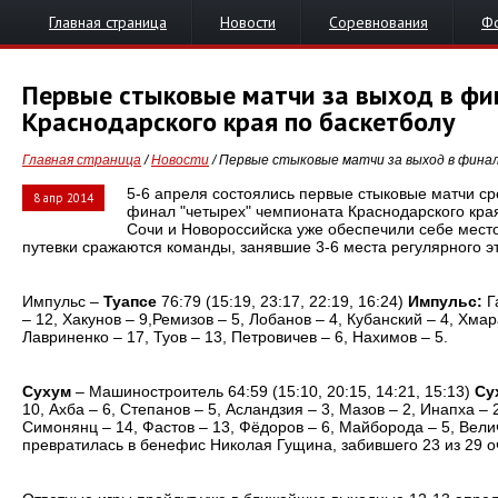
Главная страница
Новости
Соревнования
Ф
Первые стыковые матчи за выход в фи
Краснодарского края по баскетболу
Главная страница
/
Новости
/ Первые стыковые матчи за выход в финал
5-6 апреля состоялись первые стыковые матчи с
8 апр 2014
финал "четырех" чемпионата Краснодарского кра
Сочи и Новороссийска уже обеспечили себе место 
путевки сражаются команды, занявшие 3-6 места регулярного э
Импульс –
Туапсе
76:79 (15:19, 23:17, 22:19, 16:24)
Импульс:
Г
– 12, Хакунов – 9,Ремизов – 5, Лобанов – 4, Кубанский – 4, Хмар
Лавриненко – 17, Туов – 13, Петровичев – 6, Нахимов – 5.
Сухум
– Машиностроитель 64:59 (15:10, 20:15, 14:21, 15:13)
Су
10, Ахба – 6, Степанов – 5, Асландзия – 3, Мазов – 2, Инапха – 
Симонянц – 14, Фастов – 13, Фёдоров – 6, Майборода – 5, Вели
превратилась в бенефис Николая Гущина, забившего 23 из 29 о