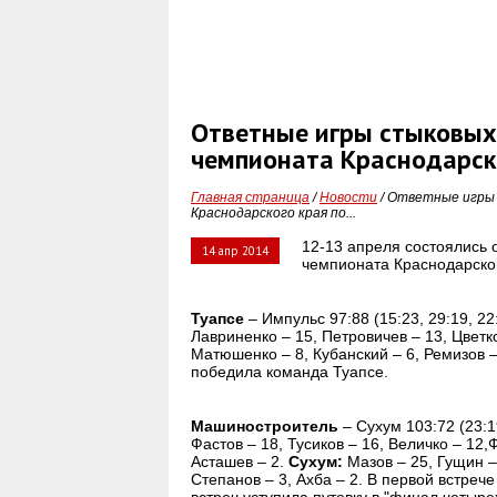
Ответные игры стыковых 
чемпионата Краснодарско
Главная страница
/
Новости
/ Ответные игры 
Краснодарского края по...
12-13 апреля состоялись 
14 апр 2014
чемпионата Краснодарског
Туапсе
– Импульс 97:88 (15:23, 29:19, 22
Лавриненко – 15, Петровичев – 13, Цветк
Матюшенко – 8, Кубанский – 6, Ремизов –
победила команда Туапсе.
Машиностроитель
– Сухум 103:72 (23:19
Фастов – 18, Тусиков – 16, Величко – 12
Асташев – 2.
Сухум:
Мазов – 25, Гущин – 
Степанов – 3, Ахба – 2. В первой встреч