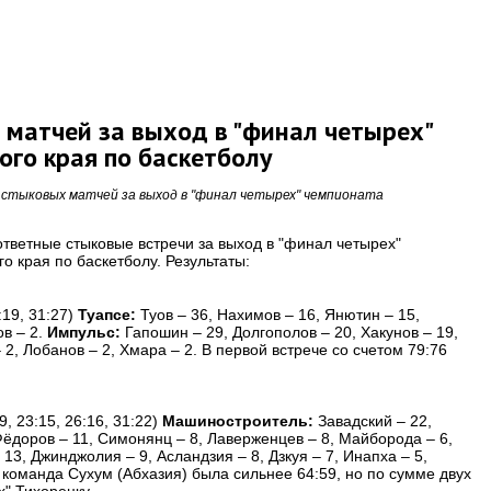
матчей за выход в "финал четырех"
го края по баскетболу
стыковых матчей за выход в "финал четырех" чемпионата
ответные стыковые встречи за выход в "финал четырех"
о края по баскетболу. Результаты:
:19, 31:27)
Туапсе:
Туов – 36, Нахимов – 16, Янютин – 15,
ов – 2.
Импульс:
Гапошин – 29, Долгополов – 20, Хакунов – 19,
 2, Лобанов – 2, Хмара – 2. В первой встрече со счетом 79:76
, 23:15, 26:16, 31:22)
Машиностроитель:
Завадский – 22,
,Фёдоров – 11, Симонянц – 8, Лаверженцев – 8, Майборода – 6,
13, Джинджолия – 9, Асландзия – 8, Дзкуя – 7, Инапха – 5,
е команда Сухум (Абхазия) была сильнее 64:59, но по сумме двух