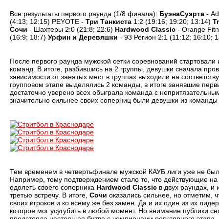
Все результаты первого раунда (1/8 финала):
БуэнаСуэрта
- Ad
(4:13; 12:15) PEYOTE -
Три Танкиста
1:2 (19:16; 19:20; 13:14)
T
Сочи
- Шахтеры 2:0 (21:8; 22:6)
Hardwood Classic
- Orange Fitn
(16:9; 18:7)
Урфин и Деревяшки
- 93 Регион 2:1 (11:12; 16:10; 1
После первого раунда мужской сетки соревнований стартовали и
команд. В итоге, разбившись на 2 группы, девушки сначала пров
зависимости от занятых мест в группах выходили на соответст
групповом этапе выделялись 2 команды, в итоге занявшие первы
достаточно уверено всех обыграла команда с непритязательн
значительно сильнее своих соперниц были девушки из команд
Тем временем в четвертьфинале мужской КАУБ лиги уже не был
Например, тому подтверждением стало то, что действующие на
одолеть своего соперника
Hardwood Classic
в двух раундах, и
третью встречу. В итоге,
Сочи
оказались сильнее, но отметим, ч
своих игроков и ко всему же без замен. Да и их один из их лиде
которое мог усугубить в любой момент. Но внимание публики сно
предстояла настоящая битва с чемпионами регулярного этапа -