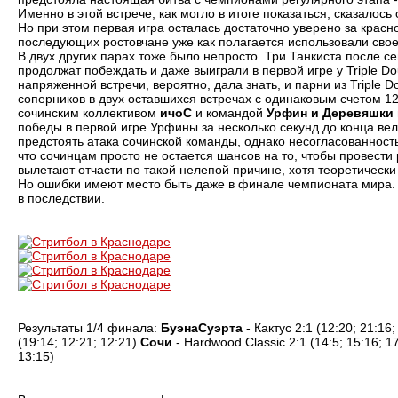
Именно в этой встрече, как могло в итоге показаться, сказалось
Но при этом первая игра осталась достаточно уверено за красн
последующих ростовчане уже как полагается использовали свое
В двух других парах тоже было непросто. Три Танкиста после се
продолжат побеждать и даже выиграли в первой игре у Triple Do
напряженной встречи, вероятно, дала знать, и парни из Triple 
соперников в двух оставшихся встречах с одинаковым счетом 12
сочинским коллективом
ичоС
и командой
Урфин и Деревяшки
победы в первой игре Урфины за несколько секунд до конца вел
предстоять атака сочинской команды, однако несогласованность
что сочинцам просто не остается шансов на то, чтобы провест
вылетают отчасти по такой нелепой причине, хотя теоретически
Но ошибки имеют место быть даже в финале чемпионата мира. В
в последствии.
Результаты 1/4 финала:
БуэнаСуэрта
- Кактус 2:1 (12:20; 21:16
(19:14; 12:21; 12:21)
Сочи
- Hardwood Classic 2:1 (14:5; 15:16; 1
13:15)