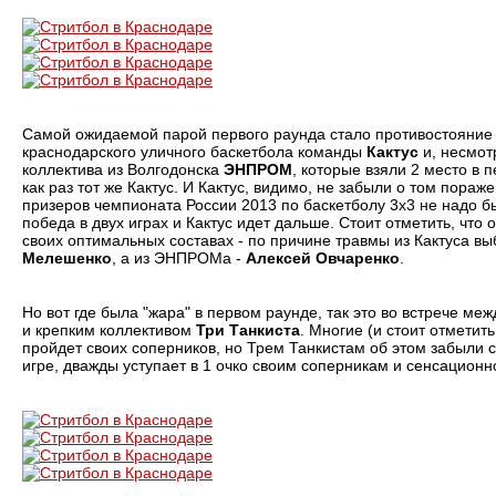
Самой ожидаемой парой первого раунда стало противостояние 
краснодарского уличного баскетбола команды
Кактус
и, несмотр
коллектива из Волгодонска
ЭНПРОМ
, которые взяли 2 место в 
как раз тот же Кактус. И Кактус, видимо, не забыли о том пораж
призеров чемпионата России 2013 по баскетболу 3х3 не надо б
победа в двух играх и Кактус идет дальше. Стоит отметить, что 
своих оптимальных составах - по причине травмы из Кактуса в
Мелешенко
, а из ЭНПРОМа -
Алексей Овчаренко
.
Но вот где была "жара" в первом раунде, так это во встрече м
и крепким коллективом
Три Танкиста
. Многие (и стоит отметит
пройдет своих соперников, но Трем Танкистам об этом забыли ск
игре, дважды уступает в 1 очко своим соперникам и сенсационн