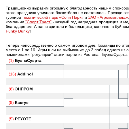
Традиционно выразим огромную благодарность нашим спонсора
этого праздника уличного баскетбола не состоялось. Прежде в
турнира
тематический парк «Сочи Парк»
и
ЗАО «Агрокомплекс»
компании
"Спорт Траст"
- каждый год наградная продукция и ме
благодаря им. А наши зрители и болельщики, конечно, в буйном
Funky Dunky
!
Теперь непосредственно о самом игровом дне. Команды по ито
места с 1 по 16. Игры шли на выбывание до 2 побед одного из с
чемпионами "регулярки" стали парни из Ростова - БуэнаСуэрта.
(1)
БуэнаСуэрта
(16)
Addinol
(8)
ЭНПРОМ
(9)
Кактус
(5)
PEYOTE