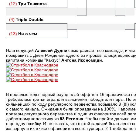
(12)
Три Танкиста
(4)
Triple Double
(13)
Ни о чем
Наш ведущий
Алексей Дудник
выстраивает все команды, и мы 
поздравить с Днем Рождения одного из игроков, олицетворяющи
капитана команды "Кактус"
Антона Икономиди
.
В прошлые годы первый раунд плэй-офф топ-16 практически не 
требовалась третья игра для выяснения победителя пары. Но эт
сильнейших по ходу регулярного первенства побывало 9 (!!!) к
с самого начала. Ожидания были оправданы на 100%. Например
призеры регулярного первенства и одни из фаворитов всей лиг
добротному коллективу из
93 Региона
. Чтобы пройти дальше им
еще одну ошибку. И не сказать, что с этой задачей было легко
же вернули их в число фаворитов всего турнира. 2-1 победа п