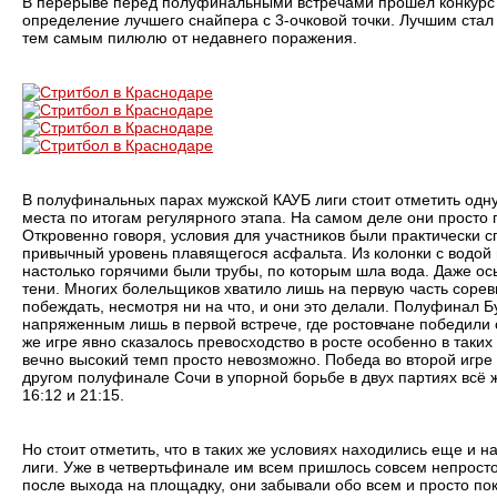
В перерыве перед полуфинальными встречами прошел конкурс 
определение лучшего снайпера с 3-очковой точки. Лучшим стал
тем самым пилюлю от недавнего поражения.
В полуфинальных парах мужской КАУБ лиги стоит отметить одну
места по итогам регулярного этапа. На самом деле они просто
Откровенно говоря, условия для участников были практически 
привычный уровень плавящегося асфальта. Из колонки с водой в
настолько горячими были трубы, по которым шла вода. Даже ос
тени. Многих болельщиков хватило лишь на первую часть сорев
побеждать, несмотря ни на что, и они это делали. Полуфинал Бу
напряженным лишь в первой встрече, где ростовчане победили
же игре явно сказалось превосходство в росте особенно в таких
вечно высокий темп просто невозможно. Победа во второй игре
другом полуфинале Сочи в упорной борьбе в двух партиях всё 
16:12 и 21:15.
Но стоит отметить, что в таких же условиях находились еще и 
лиги. Уже в четвертьфинале им всем пришлось совсем непросто
после выхода на площадку, они забывали обо всем и просто по