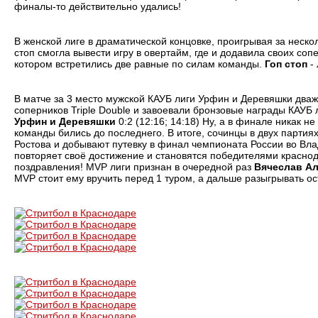
финалы-то действительно удались!
В женской лиге в драматической концовке, проигрывая за нескол
стоп смогла вывести игру в овертайм, где и додавила своих со
котором встретились две равные по силам команды.
Гоп стоп
- 
В матче за 3 место мужской КАУБ лиги Урфин и Деревяшки дваж
соперников Triple Double и завоевали бронзовые награды КАУБ л
Урфин и Деревяшки
0:2 (12:16; 14:18) Ну, а в финале никак не
команды бились до последнего. В итоге, сочинцы в двух партия
Ростова и добывают путевку в финал чемпионата России во Вла
повторяет своё достижение и становятся победителями краснод
поздравления! MVP лиги признан в очередной раз
Вячеслав Ал
MVP стоит ему вручить перед 1 туром, а дальше разыгрывать ос