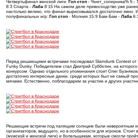
Четвертьфинал женской лиги:
Гоп стоп
- %нет_соперника% 5:- 
8:3 Спарта -
Лаба
8:15 На самом деле превосходство уже ране
настолько велико, что финал вырисовывался достаточно явно. 
полуфинальных игр:
Гоп стоп
- Молния 15:9 Бам-Бам -
Лаба
6:
Перед решающими встречами последовал Slamdunk Contest от
Funky Dunky. Победителем стал Дмитрий Субботин, на которого
конкурсом. Однако отдельного упоминания стоит Олег Бузняков
достаточно интересные данки, среди которых был не самый пр
мячами. Естественно, поблагодарим за участие и других участни
Решающие встречи под палящим солнцем были невероятным исп
организаторов, ведущего, но в особенности для игроков. Стоит
(мужской и женской лиги) и болельщикам, которые смогли пройти