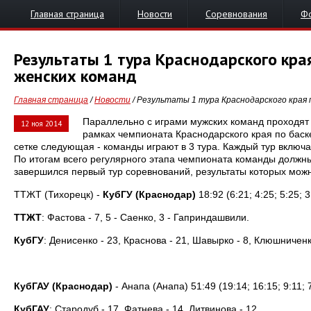
Главная страница
Новости
Соревнования
Ф
Результаты 1 тура Краснодарского кра
женских команд
Главная страница
/
Новости
/ Результаты 1 тура Краснодарского края п
Параллельно с играми мужских команд проходят
12 ноя 2014
рамках чемпионата Краснодарского края по баск
сетке следующая - команды играют в 3 тура. Каждый тур включае
По итогам всего регулярного этапа чемпионата команды должн
завершился первый тур соревнований, результаты которых можн
ТТЖТ (Тихорецк) -
КубГУ (Краснодар)
18:92 (6:21; 4:25; 5:25; 3
ТТЖТ
: Фастова - 7, 5 - Саенко, 3 - Гаприндашвили.
КубГУ
: Денисенко - 23, Краснова - 21, Шавырко - 8, Клюшниченк
КубГАУ (Краснодар)
- Анапа (Анапа) 51:49 (19:14; 16:15; 9:11; 
КубГАУ
: Стародуб - 17, Фатнева - 14, Литвинова - 12.