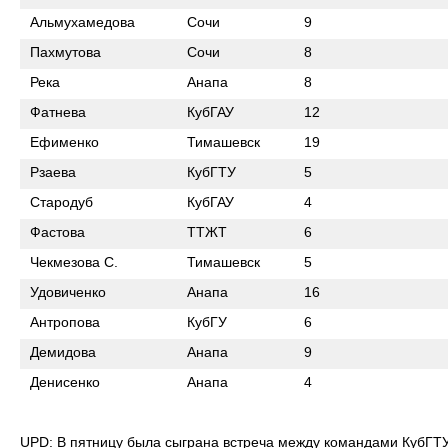
Альмухамедова
Сочи
9
Пахмутова
Сочи
8
Река
Анапа
8
Фатнева
КубГАУ
12
Ефименко
Тимашевск
19
Рзаева
КубГТУ
5
Стародуб
КубГАУ
4
Фастова
ТТЖТ
6
Чекмезова С.
Тимашевск
5
Удовиченко
Анапа
16
Антропова
КубГУ
6
Демидова
Анапа
9
Денисенко
Анапа
4
UPD: В пятницу была сыграна встреча между командами КубГТУ