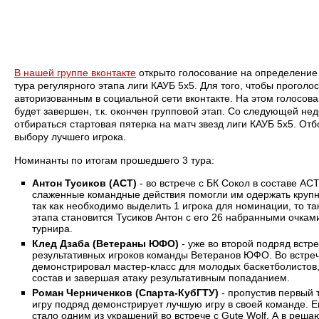
В нашей группе вконтакте
открыто голосование на определение 
тура регулярного этапа лиги КАУБ 5х5. Для того, чтобы прогол
авторизованным в социальной сети вконтакте. На этом голосова
будет завершен, т.к. окончен групповой этап. Со следующей не
отбираться стартовая пятерка на матч звезд лиги КАУБ 5х5. От
выбору лучшего игрока.
Номинанты по итогам прошедшего 3 тура:
Антон Тусиков (АСТ)
- во встрече с БК Сокол в составе А
слаженные командные действия помогли им одержать круп
так как необходимо выделить 1 игрока для номинации, то та
этапа становится Тусиков Антон с его 26 набранными очкам
турнира.
Клед Дзаба (Ветераны ЮФО)
- уже во второй подряд встр
результативных игроков команды Ветеранов ЮФО. Во встреч
демонстрировал мастер-класс для молодых баскетболистов,
состав и завершая атаку результативным попаданием.
Роман Черниченков (Спарта-КубГТУ)
- пропустив первый 
игру подряд демонстрирует лучшую игру в своей команде. 
стало одним из украшений во встрече с Gute Wolf. А в ре