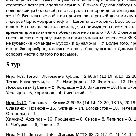
стартовую четверть сделали отрыв в 10 очков. Сделав работу 
новороссийцы более собрано сыграли во второй десятиминутке,
же +10. Все главные события произошли в третьей десятиминутке
лидеров Черномортранснефти – Евгений Ермоленко. Весь остал
факта. Евгения не хватало команде, и преимущество хозяев ста
времени для выявления победителя не хватило 73:73. В оверт
весов на свою сторону, выиграв с минимальным перевесом 85:8
не кубанские команды – Муссон и Динамо-МГТУ. Более того, пр
и в тройке призёров, так как в матче за бронзу сыграют Динамо-
оспорят места с пятого по восьмое.
3 тур
Игра №9.
Тегас
– Локомотив-Кубань – 2 66:64 (12:19, 9:10, 22:20
Тегас
: Квахаджелидзе – 21, Никифоров – 18, Фоменко – 13, Погре
Локомотив-Кубань – 2
: Кондаков – 19, Зиновьев – 10, Платонов
Усольцев – 5, Карманов – 4, Лисовский – 2.
Игра №10.
Славянск –
Химки-2
60:68 (14:14, 13:20, 13:15, 20:19
Славянск
: Новиков – 16, Куртиди – 14, Богодистов – 10, Пелеви
Ожерельев – 1.
Химки-2
: Архипов – 16, Прощенко – 8, Сизов – 8, Лепилов – 8,
6, Чебуркин – 6, Попов – 2.
Игра №11.
Динамо-ЦБК –
Динамо МГТУ
62:73 (17:21, 18:14, 14: