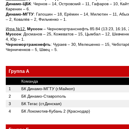
Динамо-ЦБК
: Чернов – 14, Островский – 11, Гафаров – 10, Кайт
Каренин – 6.
Динамо-МГТУ
: Гапошин – 18, Ерёмин – 14, Милютин – 11, Абыз
– 2, Ковалёв – 2, Фильченко – 1.
Игра №12.
Муссон
– Черномортранснефть 85:84 (13:23, 16:16, 2
Муссон
: Досманов – 25, Кожеватов – 15, Цымбал – 12, Шевченко
4, Юр – 1.
Черномортранснефть
: Чураев – 30, Мелешенко – 15, Чеботарё
Черниченков – 5, Швец – 5.
Группа А
Команда
1
БК Динамо-МГТУ (г.Майкоп)
2
БК Динамо-Ставрополь
3
БК Тегас (ст.Динская)
4
БК Локомотив-Кубань 2 (Краснодар)