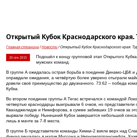
Открытый Кубок Краснодарского края. 
Главная страница
/
Новости
/ Открытый Кубок Краснодарского края. Ту
Подошёл к концу групповой этап Открытого Кубка
20 сен 2015
мужских команд.
В группе А ожидалась острая борьба в поединке Динамо-ЦБК и 
оправдали ожидания, а четвёртую более уверено отыграли май
довели своё преимущество до двузначного. 73:62 – победа к
Кубка.
Во втором поединке группы А Тегас встречался с командой Лок
четвертью краснодарцы выигрывали 6 очков, но представители
Квахаджелидзе и Никифорова, в сумме забивших 19 очков за эт
вырвали победу. Нынешний Кубок завершится небольшой сенса
лишь в мачте за 7-8 места.
В группе Б представители команды Химки-2 взяли верх над Слав
финал решалась в матче Муссона и Черномортранснефти. Хозяе