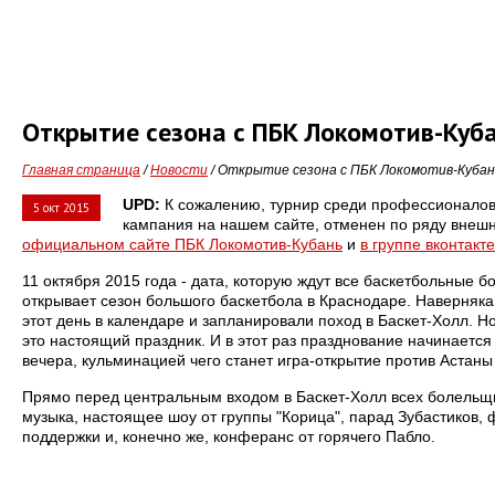
Открытие сезона с ПБК Локомотив-Куб
Главная страница
/
Новости
/ Открытие сезона с ПБК Локомотив-Кубан
UPD:
К сожалению, турнир среди профессионалов,
5 окт 2015
кампания на нашем сайте, отменен по ряду внешн
официальном сайте ПБК Локомотив-Кубань
и
в группе вконтакт
11 октября 2015 года - дата, которую ждут все баскетбольные 
открывает сезон большого баскетбола в Краснодаре. Наверняка
этот день в календаре и запланировали поход в Баскет-Холл. Но
это настоящий праздник. И в этот раз празднование начинается
вечера, кульминацией чего станет игра-открытие против Астаны 
Прямо перед центральным входом в Баскет-Холл всех болельщи
музыка, настоящее шоу от группы "Корица", парад Зубастиков, 
поддержки и, конечно же, конферанс от горячего Пабло.