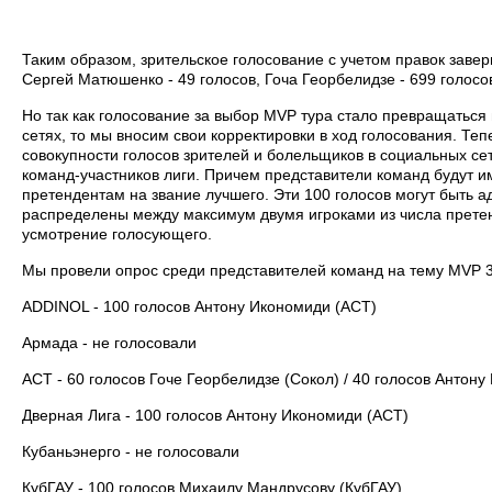
Таким образом, зрительское голосование с учетом правок завер
Сергей Матюшенко - 49 голосов, Гоча Георбелидзе - 699 голосо
Но так как голосование за выбор MVP тура стало превращаться 
сетях, то мы вносим свои корректировки в ход голосования. Те
совокупности голосов зрителей и болельщиков в социальных сет
команд-участников лиги. Причем представители команд будут им
претендентам на звание лучшего. Эти 100 голосов могут быть 
распределены между максимум двумя игроками из числа претен
усмотрение голосующего.
Мы провели опрос среди представителей команд на тему MVP 3
ADDINOL - 100 голосов Антону Икономиди (АСТ)
Армада - не голосовали
АСТ - 60 голосов Гоче Георбелидзе (Сокол) / 40 голосов Антон
Дверная Лига - 100 голосов Антону Икономиди (АСТ)
Кубаньэнерго - не голосовали
КубГАУ - 100 голосов Михаилу Мандрусову (КубГАУ)