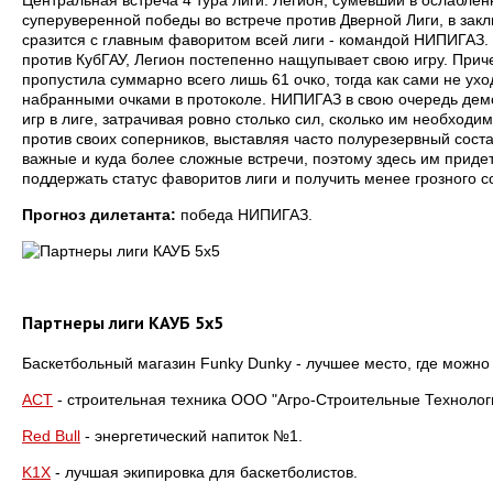
Центральная встреча 4 тура лиги. Легион, сумевший в ослабле
суперуверенной победы во встрече против Дверной Лиги, в зак
сразится с главным фаворитом всей лиги - командой НИПИГАЗ
против КубГАУ, Легион постепенно нащупывает свою игру. Прич
пропустила суммарно всего лишь 61 очко, тогда как сами не ух
набранными очками в протоколе. НИПИГАЗ в свою очередь дем
игр в лиге, затрачивая ровно столько сил, сколько им необходи
против своих соперников, выставляя часто полурезервный соста
важные и куда более сложные встречи, поэтому здесь им приде
поддержать статус фаворитов лиги и получить менее грозного с
Прогноз дилетанта:
победа НИПИГАЗ.
Партнеры лиги КАУБ 5х5
Баскетбольный магазин Funky Dunky - лучшее место, где можно
АСТ
- строительная техника ООО "Агро-Строительные Технолог
Red Bull
- энергетический напиток №1.
K1X
- лучшая экипировка для баскетболистов.