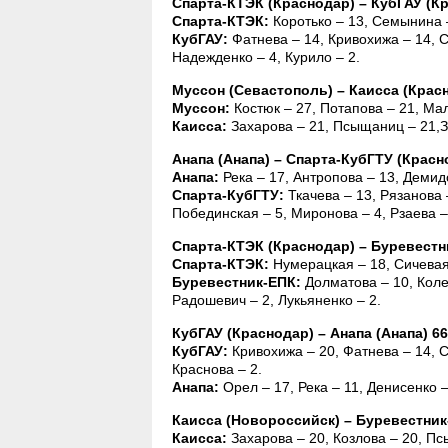
Спарта-КТЭК (Краснодар) – КубГАУ (Крас
Спарта-КТЭК:
Коротько – 13, Семынина –
КубГАУ:
Фатнева – 14, Кривохижа – 14, С
Надежденко – 4, Курило – 2.
Муссон (Севастополь) – Каисса (Краснод
Муссон:
Костюк – 27, Потапова – 21, Мал
Каисса:
Захарова – 21, Псыщаниц – 21,Зв
Анапа (Анапа) – Спарта-КубГТУ (Краснода
Анапа:
Река – 17, Антропова – 13, Демидо
Спарта-КубГТУ:
Ткачева – 13, Рязанова 
Побединская – 5, Миронова – 4, Рзаева – 
Спарта-КТЭК (Краснодар) – Буревестник-
Спарта-КТЭК:
Нумерацкая – 18, Сичевая 
Буревестник-ЕПК:
Долматова – 10, Колес
Радошевич – 2, Лукьяненко – 2.
КубГАУ (Краснодар) – Анапа (Анапа) 66:4
КубГАУ:
Кривохижа – 20, Фатнева – 14, С
Краснова – 2.
Анапа:
Орел – 17, Река – 11, Денисенко –
Каисса (Новороссийск) – Буревестник-ЕП
Каисса:
Захарова – 20, Козлова – 20, Пс