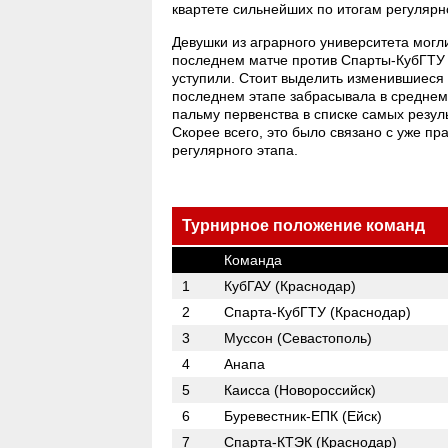
квартете сильнейших по итогам регулярн
Девушки из аграрного университета могл
последнем матче против Спарты-КубГТУ 
уступили. Стоит выделить изменившиеся 
последнем этапе забрасывала в среднем 
пальму первенства в списке самых резул
Скорее всего, это было связано с уже п
регулярного этапа.
Турнирное положение команд
Команда
1
КубГАУ (Краснодар)
2
Спарта-КубГТУ (Краснодар)
3
Муссон (Севастополь)
4
Анапа
5
Каисса (Новороссийск)
6
Буревестник-ЕПК (Ейск)
7
Спарта-КТЭК (Краснодар)