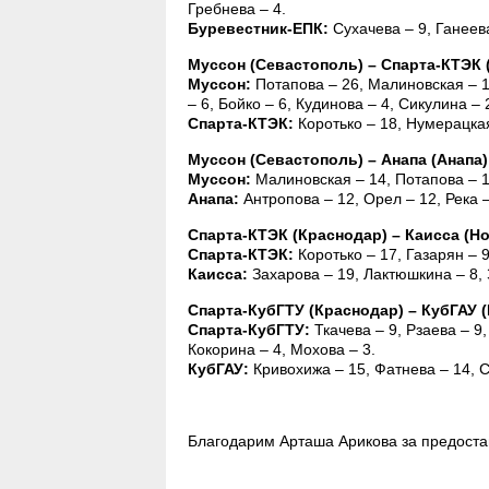
Гребнева – 4.
Буревестник-ЕПК:
Сухачева – 9, Ганеева
Муссон (Севастополь) – Спарта-КТЭК (Кр
Муссон:
Потапова – 26, Малиновская – 14
– 6, Бойко – 6, Кудинова – 4, Сикулина – 
Спарта-КТЭК:
Коротько – 18, Нумерацкая
Муссон (Севастополь) – Анапа (Анапа) 43
Муссон:
Малиновская – 14, Потапова – 11
Анапа:
Антропова – 12, Орел – 12, Река –
Спарта-КТЭК (Краснодар) – Каисса (Ново
Спарта-КТЭК:
Коротько – 17, Газарян – 
Каисса:
Захарова – 19, Лактюшкина – 8, З
Спарта-КубГТУ (Краснодар) – КубГАУ (Кр
Спарта-КубГТУ:
Ткачева – 9, Рзаева – 9,
Кокорина – 4, Мохова – 3.
КубГАУ:
Кривохижа – 15, Фатнева – 14, С
Благодарим Арташа Арикова за предоста