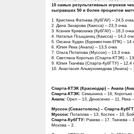
10 самых результативных игроков чем
сыгравших 50 и более процентов мат
1. Кристина Фатнева (КубГАУ) – 24,5 очка
2. Дина Захарова (Каисса) – 23,3 очка
3. Ксения Кривохижа (КубГАУ) – 18,3 очка
4. Наталья Псыщаниц (Каисса) – 14,3 очк
5. Оксана Худан (Буревестник-ЕПК) – 14 
6. Юлия Река (Анапа) – 13,5 очка
7. Ольга Потапова (Муссон) – 13,3 очка
8. Светлана Коротько (Спарта-КТЭК) – 13
9. Юлия Ткачёва (Спарта-КубГТУ) – 12,4 
10. Анастасия Альмухомедова (Анапа) – 
Спарта-КТЭК (Краснодар) – Анапа (Анапа)
Спарта-КТЭК:
Семынина – 16, Коротько –
Анапа:
Орел – 13, Денисенко – 11, Река 
Муссон (Севастополь) – Спарта-КубГТУ (
Муссон:
Потапова – 13, Костюк – 10, Бой
Спарта-КубГТУ:
Рзаева – 17, Ткачева – 1
Мохова – 2.