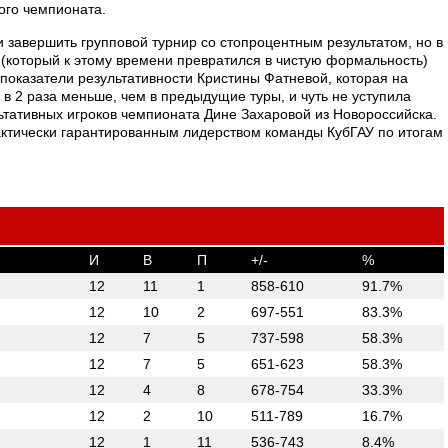
ого чемпионата.
и завершить групповой турнир со стопроцентным результатом, но в
(который к этому времени превратился в чистую формальность)
показатели результативности Кристины Фатневой, которая на
в 2 раза меньше, чем в предыдущие туры, и чуть не уступила
ьтативных игроков чемпионата Дине Захаровой из Новороссийска.
рактически гарантированным лидерством команды КубГАУ по итогам
И
В
П
+/-
%
12
11
1
858-610
91.7%
12
10
2
697-551
83.3%
12
7
5
737-598
58.3%
12
7
5
651-623
58.3%
12
4
8
678-754
33.3%
12
2
10
511-789
16.7%
12
1
11
536-743
8.4%