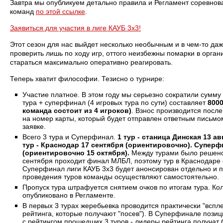
Завтра мы опубликуем детально правила и Регламент соревнов
команд
по этой ссылке
.
Заявиться для участия в лиге КАУБ 3х3!
Этот сезон для нас выйдет несколько необычным и в чем-то да
проверить лишь по ходу игр, оттого неизбежны помарки в орган
стараться максимально оперативно реагировать.
Теперь хватит философии. Тезисно о турнире:
Участие платное. В этом году мы серьезно сократили сумму 
тура + суперфинал (4 игровых тура по сути) составляет
8000
команда состоит из 4 игроков)
. Взнос производится посл
на номер карты, который будет отправлен ответным письмо
заявке.
Всего 3 тура и Суперфинал.
1 тур - станица Динская 13 ав
тур - Краснодар 17 сентября (ориентировочно). Суперф
(ориентировочно 15 октября).
Между турами было решено
сентября проходит финал МЛБЛ, поэтому тур в Краснодаре
Суперфинал лиги КАУБ 3х3 будет анонсирован отдельно и п
проведения туров команды осуществляют самостоятельно.
Пропуск тура штрафуется снятием очков по итогам тура. Ко
опубликовано в Регламенте.
В первых 3 турах жеребьевка проводится практически "вспл
рейтинга, которые получают "посев"). В Суперфинале пози
с рейтингом прошедших 3 туров - лидеры рейтинга получат 