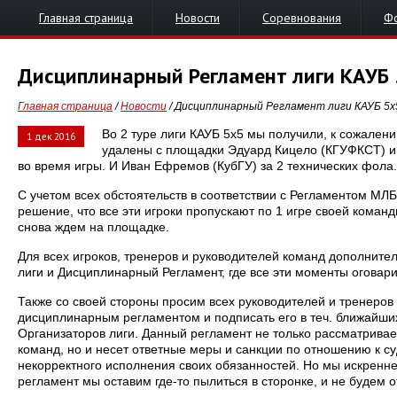
Главная страница
Новости
Соревнования
Ф
Дисциплинарный Регламент лиги КАУБ
Главная страница
/
Новости
/ Дисциплинарный Регламент лиги КАУБ 5х
Во 2 туре лиги КАУБ 5х5 мы получили, к сожален
1 дек 2016
удалены с площадки Эдуард Кицело (КГУФКСТ) и 
во время игры. И Иван Ефремов (КубГУ) за 2 технических фола.
С учетом всех обстоятельств в соответствии с Регламентом МЛ
решение, что все эти игроки пропускают по 1 игре своей команды
снова ждем на площадке.
Для всех игроков, тренеров и руководителей команд дополнит
лиги и Дисциплинарный Регламент, где все эти моменты оговар
Также со своей стороны просим всех руководителей и тренеров
дисциплинарным регламентом и подписать его в теч. ближайших
Организаторов лиги. Данный регламент не только рассматривае
команд, но и несет ответные меры и санкции по отношению к с
некорректного исполнения своих обязанностей. Но мы искренн
регламент мы оставим где-то пылиться в сторонке, и не будем о