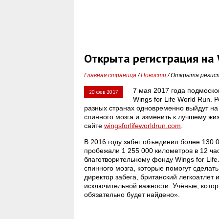
Открыта регистрация на 
Главная страница
/
Новости
/ Открыта регист
7 мая 2017 года подмоск
20 фев 2017
Wings for Life World Run.
разных странах одновременно выйдут на 
спинного мозга и изменить к лучшему жи
сайте
wingsforlifeworldrun.com
.
В 2016 году забег объединил более 130 0
пробежали 1 255 000 километров в 12 ч
благотворительному фонду Wings for Lif
спинного мозга, которые помогут сдела
директор забега, британский легкоатлет
исключительной важности. Учёные, котор
обязательно будет найдено».