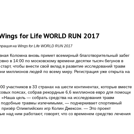
Wings for Life WORLD RUN 2017
рация на Wings for Life WORLD RUN 2017
овная Коломна вновь примет всемирный благотворительный забег
 Ровно в 14:00 по московскому времени десятки тысяч бегунов в
старт, чтобы внести свой вклад в развитие исследований травм
зни миллионов людей по всему миру. Регистрация уже открыта на
00 участников в 33 странах на шести континентах, которые вместе
асовых поясах, собрав рекордные 6,6 миллионов евро для помощи
e. «Наша цель ― собрать средства на исследования травм
ть подобные травмы излечимыми, ― подчеркивает спортивный
 и призёр Олимпийских игр Колин Джексон. ― Это проект
ые над ним работают, говорят, что со временем средство лечения