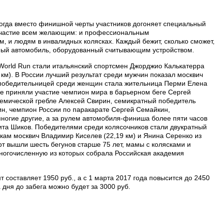
, когда вместо финишной черты участников догоняет специальный
участие всем желающим: и профессиональным
 и людям в инвалидных колясках. Каждый бежит, сколько сможет,
льный автомобиль, оборудованный считывающим устройством.
e World Run стали итальянский спортсмен Джорджио Калькатерра
 км). В России лучший результат среди мужчин показал москвич
а победительницей среди женщин стала жительница Перми Елена
мне приняли участие чемпион мира в барьерном беге Сергей
емической гребле Алексей Свирин, семикратный победитель
н, чемпион России по паракарате Сергей Семайкин,
ногие другие, а за рулем автомобиля-финиша более пяти часов
ита Шиков. Победителями среди колясочников стали двукратный
ам москвич Владимир Киселев (22,19 км) и Янина Серенко из
арт вышли шесть бегунов старше 75 лет, мамы с колясками и
многочисленную из которых собрала Российская академия
 составляет 1950 руб., а с 1 марта 2017 года повысится до 2450
 дня до забега можно будет за 3000 руб.