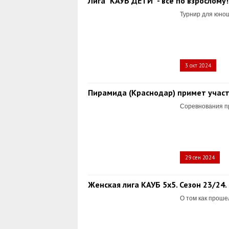
Лига "КАУБ ДЕТИ" - всё по взрослому!
Турнир для юнош
3 окт 2024
Пирамида (Краснодар) примет участи
Соревнования пр
29 сен 2024
Женская лига КАУБ 5х5. Сезон 23/24.
О том как проше