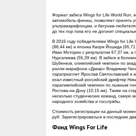
Формат забега Wings for Life World Run
автомобиль-финиш, позволяет принять 
ультрамарафонцам, и бегунам-любителям,
до тех пор пока его не догонит специа
В 2016 году победителями Wings for Lif
(88,44 км) и японка Каори Йошида (65,71
Иван Моторин с результатом 67,37 км, 
Нургалиева (55,39 км). В забеге в Коло
Шубенков, олимпийский чемпион по акад
ралли-марафона «Дакар» Владимир Чаги
паратриатлет Ярослав Святославский и м
ехал известный российский дрифтер Ник
паралимпийский чемпион по лыжным гонк
Ростова-на-Дону (10,15 км). Также на ст
несколько студенческих команд, самую 
народного хозяйства и госслужбы.
Стоимость регистрации на данный момент
руб. Зарегистрироваться в последние два
Фонд Wings For Life