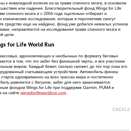
 к инвалидной коляске из-за травм спинного мозга, в основном
шествия или падения. Благотворительный фонд Wings for Life
вм спинного мозга и с 2004 года тщательно отбирает и
 клинические исследования, которые в перспективе смогут
тя средство еще на найдено, фонд уже добился немалых успехов.
ками, направляются на исследования травм спинного мозга и
ой цели.
s for Life World Run
ых массовых, вдохновляющих и необычных по формату беговых
ется в том, что это забег без финишной черты, и все участники
льным миром. Каждый бежит, сколько сможет, до тех пор пока его
борудованный считывающим устройством. Автомобиль-финиш
 старта одновременно на всех трассах мира и постепенно
биль равняется с бегуном, забег для него заканчивается.
ным фондом Wings for Life при поддержке Garmin, PUMA и
а на сайте
wingsforlifeworldrun.com
.