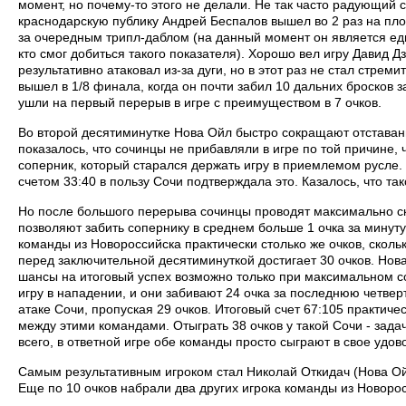
момент, но почему-то этого не делали. Не так часто радующий 
краснодарскую публику Андрей Беспалов вышел во 2 раз на пло
за очередным трипл-даблом (на данный момент он является еди
кто смог добиться такого показателя). Хорошо вел игру Давид Д
результативно атаковал из-за дуги, но в этот раз не стал стреми
вышел в 1/8 финала, когда он почти забил 10 дальних бросков 
ушли на первый перерыв в игре с преимуществом в 7 очков.
Во второй десятиминутке Нова Ойл быстро сокращают отставани
показалось, что сочинцы не прибавляли в игре по той причине,
соперник, который старался держать игру в приемлемом русле
счетом 33:40 в пользу Сочи подтверждала это. Казалось, что тако
Но после большого перерыва сочинцы проводят максимально ск
позволяют забить сопернику в среднем больше 1 очка за минуту
команды из Новороссийска практически столько же очков, сколь
перед заключительной десятиминуткой достигает 30 очков. Нов
шансы на итоговый успех возможно только при максимальном с
игру в нападении, и они забивают 24 очка за последнюю четверт
атаке Сочи, пропуская 29 очков. Итоговый счет 67:105 практиче
между этими командами. Отыграть 38 очков у такой Сочи - задач
всего, в ответной игре обе команды просто сыграют в свое удов
Самым результативным игроком стал Николай Откидач (Нова Ой
Еще по 10 очков набрали два других игрока команды из Новоро