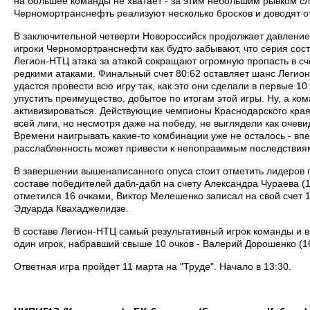
на большее команды не хватает - за этим небольшим рывком сл
Черномортранснефть реализуют несколько бросков и доводят от
В заключительной четверти Новороссийск продолжает давление, 
игроки Черномортранснефти как будто забывают, что серия состо
Легион-НТЦ атака за атакой сокращают огромную пропасть в с
редкими атаками. Финальный счет 80:62 оставляет шанс Легиону
удастся провести всю игру так, как это они сделали в первые 
упустить преимущество, добытое по итогам этой игры. Ну, а ко
активизироваться. Действующие чемпионы Краснодарского края
всей лиги, но несмотря даже на победу, не выглядели как очев
Времени наигрывать какие-то комбинации уже не осталось - в
расслабленность может привести к непоправимым последствия
В завершении вышенаписанного опуса стоит отметить лидеров п
составе победителей дабл-дабл на счету Александра Чураева (1
отметился 16 очками, Виктор Мелешенко записал на свой счет 1
Эдуарда Квахаджелидзе.
В составе Легион-НТЦ самый результативный игрок команды и вс
один игрок, набравший свыше 10 очков - Валерий Дорошенко (16
Ответная игра пройдет 11 марта на "Труде". Начало в 13:30.