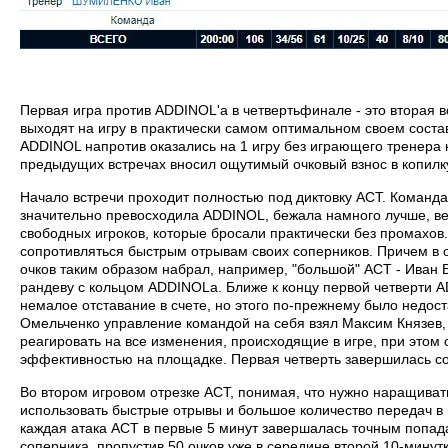
Первая игра против ADDINOL'а в четвертьфинале - это вторая в
выходят на игру в практически самом оптимальном своем состав
ADDINOL напротив оказались на 1 игру без играющего тренера
предыдущих встречах вносил ощутимый очковый взнос в копилк
Начало встречи проходит полностью под диктовку АСТ. Команда,
значительно превосходила ADDINOL, бежала намного лучше, в
свободных игроков, которые бросали практически без промахов
сопротивляться быстрым отрывам своих соперников. Причем в о
очков таким образом набрал, например, "большой" АСТ - Иван Б
рандеву с кольцом ADDINOLа. Ближе к концу первой четверти A
немалое отставание в счете, но этого по-прежнему было недос
Омельченко управление командой на себя взял Максим Князев,
реагировать на все изменения, происходящие в игре, при этом 
эффективностью на площадке. Первая четверть завершилась со 
Во втором игровом отрезке АСТ, понимая, что нужно наращива
использовать быстрые отрывы и большое количество передач в 
каждая атака АСТ в первые 5 минут завершалась точным попа
соперника, пропустив 50 очков уже в середине второй 10-минут