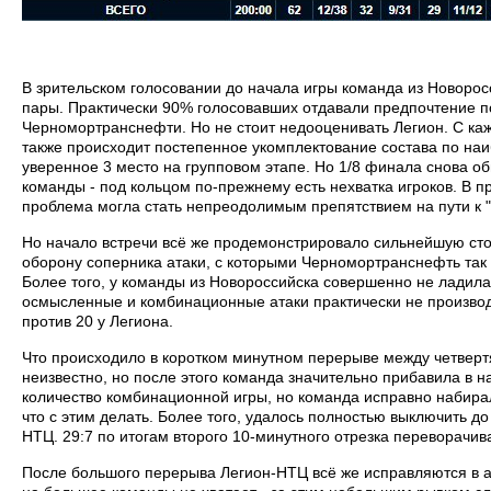
В зрительском голосовании до начала игры команда из Новоро
пары. Практически 90% голосовавших отдавали предпочтение п
Черномортранснефти. Но не стоит недооценивать Легион. С каж
также происходит постепенное укомплектование состава по наи
уверенное 3 место на групповом этапе. Но 1/8 финала снова о
команды - под кольцом по-прежнему есть нехватка игроков. В 
проблема могла стать непреодолимым препятствием на пути к 
Но начало встречи всё же продемонстрировало сильнейшую ст
оборону соперника атаки, с которыми Черномортранснефть так и
Более того, у команды из Новороссийска совершенно не ладила
осмысленные и комбинационные атаки практически не производил
против 20 у Легиона.
Что происходило в коротком минутном перерыве между четвер
неизвестно, но после этого команда значительно прибавила в н
количество комбинационной игры, но команда исправно набирал
что с этим делать. Более того, удалось полностью выключить 
НТЦ. 29:7 по итогам второго 10-минутного отрезка переворачива
После большого перерыва Легион-НТЦ всё же исправляются в ата