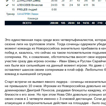
Это единственная пара среди всех четвертьфиналистов, котора
сезоне лиги на групповом этапе. Тогда сочинцы одержали убеди
момент команда из Новороссийска значительно прибавила в кач
побед и, казалось, что сейчас на таком положительном подъем
соперника. Но, к сожалению, обстоятельства вносят свои коррек
участие сразу два игрока основы - Иван Швец и Руслан Сарайчик
них были все сильнейшие на данный момент игроки. Но даже с
оставляют шансов своим соперникам в плэй-офф. Любопытно бы
команд в нынешней ситуации.
Старт встречи не выявил явного лидера - сочинцы незначительн
не превышало 10 очков. Игрокам из Новороссийска довольно не
доминировал Дмитрий Поносов, раздавая блокшоты каждому, кт
близости к его зоне. Но при этом Нова Ойл довольно успешно а
своих очков в 1 четверти именно с 3-очковой дистанции. Сочи 
атакующие и оборонительные действия на площадке - было ощу