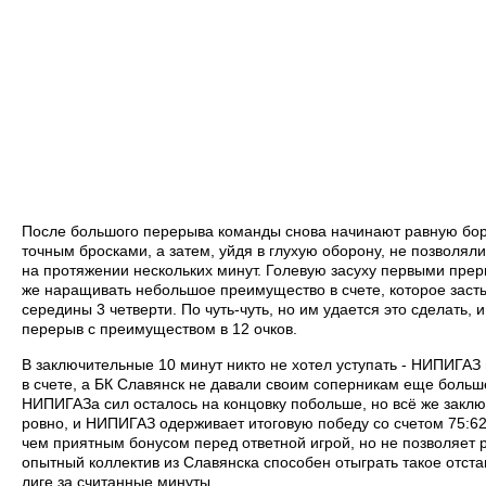
После большого перерыва команды снова начинают равную бор
точным бросками, а затем, уйдя в глухую оборону, не позволяли
на протяжении нескольких минут. Голевую засуху первыми пре
же наращивать небольшое преимущество в счете, которое засты
середины 3 четверти. По чуть-чуть, но им удается это сделать
перерыв с преимуществом в 12 очков.
В заключительные 10 минут никто не хотел уступать - НИПИГАЗ
в счете, а БК Славянск не давали своим соперникам еще больше 
НИПИГАЗа сил осталось на концовку побольше, но всё же закл
ровно, и НИПИГАЗ одерживает итоговую победу со счетом 75:62.
чем приятным бонусом перед ответной игрой, но не позволяет р
опытный коллектив из Славянска способен отыграть такое отст
лиге за считанные минуты.