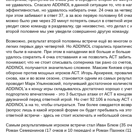
не удавалось. Спасало ADDINOL в данной ситуации то, что в на
эффективностью, но удавалось набирать очки. 24 очка за четве
при этом забивают в ответ 37, а за всю первую половину 64 оч
можно было уже через 20 минут потерять смысл в ответной игр
уводит свою команду в раздевалку, где неизвестно, что делал с и
второй половине мы уже увидели совершенно другую команду.
Возможно, результат второй половины встречи ещё во многом 
легких первых двух четвертей. Но ADDINOL старались практичес
что были в начале. При этом в нападении всё больше и больше 
удалось сократить 4 очка отставания и не позволить АСТ забить
понимают, что не стоит списывать соперника так рано со счетов
ADDINOL получается значительно сложнее. Максим Князев отраб
обороне против мощных игроков АСТ. Игорь Архиреев, провалив
снова, как и во всем сезоне, становится одним из самых резул
проводит Марк Ульяновский, получивший достаточное количество
ADDINOL'а к концу игры складывалось достаточно хорошо с учет
подпортило впечатление - это 3 быстрых атаки от АСТ в концовке
двузначной перед ответной игрой. Но счет 92:106 в пользу АСТ
ADDINOL'а на то, чтобы отыграться. Тем более ожидается воз
(вопрос лишь в какой игровой форме он будет пребывать на это
ответной встречи - здесь не стоит исключать и небольшой сенса
Самым результативным игроком встречи стал Иван Блюм (35 оч
Роман Семернинов (17 очков и 10 передач) и Роман Пахнюк (11 о