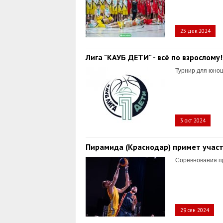
25 дек 2024
Лига "КАУБ ДЕТИ" - всё по взрослому!
Турнир для юнош
3 окт 2024
Пирамида (Краснодар) примет участи
Соревнования пр
29 сен 2024