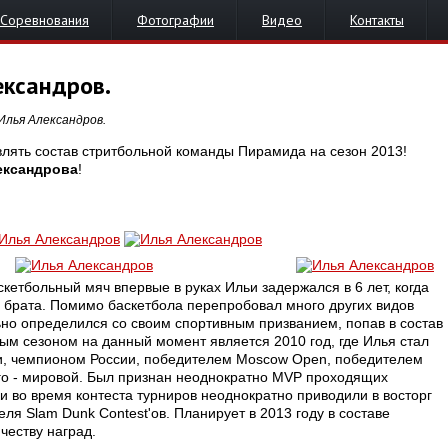
Соревнования
Фотографии
Видео
Контакты
ександров.
Илья Александров.
лять состав стритбольной команды Пирамида на сезон 2013!
ександрова
!
кетбольный мяч впервые в руках Ильи задержался в 6 лет, когда
 брата. Помимо баскетбола перепробовал много других видов
льно определился со своим спортивным призванием, попав в состав
м сезоном на данный момент является 2010 год, где Илья стал
и, чемпионом России, победителем Moscow Open, победителем
ого - мировой. Был признан неоднократно MVP проходящих
 во время контеста турниров неоднократно приводили в восторг
ля Slam Dunk Contest'ов. Планирует в 2013 году в составе
честву наград.