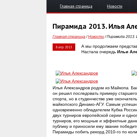
Главная страница
Новости
Пирамида 2013. Илья Ал
Главная страница
/
Новости
/ Пирамида 2013. 
А мы продолжаем представ
8 апр 2013
Настала очередь
Ильи Ал
Илья Александров родом из Майкопа. Бас
он решил последовать примеру старшего
спорта, но в студенчестве уже окончате
майкопского Динамо-АГУ. Самым успешны
одновременно обладателем Кубка Росси
двух турниров европейской серии и одн
турниров, его мощные и эффектные данки
публику и приносили ему звание победите
Пирамиды побить рекорд 2010-го по коли