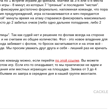
а по 1 встрече играем до финала. Матчей за 3-4 или 5-8 места
игры - 8 минут, из которых 7 "грязные" и последняя "чистая".
т фиксируем достаточно формально, напоминая команде, что пора
ния предупреждений, игра останавливается и мяч передается
ой" минуты время на атаку стараемся фиксировать максимально
осто до 2 забитых очков (либо одно дальнее попадание, либо 2
ицы". Так как судей нет и решение по фолам всегда на стороне
 не считаем их общее количество. Фол - это новое владение для
да забивает с фолом, то бросок засчитывается и на этом всё -
е. Мы просим уважать друг друга и себя - лишний раз не кричать
свою команду можно, если перейти
по этой ссылке
. Вы можете
ртом игр. Если кто-то опаздывает, то мы практически не ждем и
ания или местных играющих на площадке. Заявка от 3 до 4
бъявим их завтра в середине дня в нашей группе вконтакте.