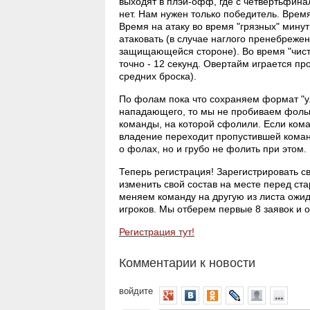
выходят в плэй-офф, где с четвертьфинал
нет. Нам нужен только победитель. Время 
Время на атаку во время "грязных" мину
атаковать (в случае наглого пренебреже
защищающейся стороне). Во время "чист
точно - 12 секунд. Овертайм играется пр
средних броска).
По фолам пока что сохраняем формат "ул
нападающего, то мы не пробиваем фолы и
команды, на которой сфолили. Если коман
владение переходит пропустившей команд
о фолах, но и грубо не фолить при этом.
Теперь регистрация! Зарегистрировать 
изменить свой состав на месте перед ста
меняем команду на другую из листа ожид
игроков. Мы отберем первые 8 заявок и о
Регистрация тут!
Комментарии к новости
войдите