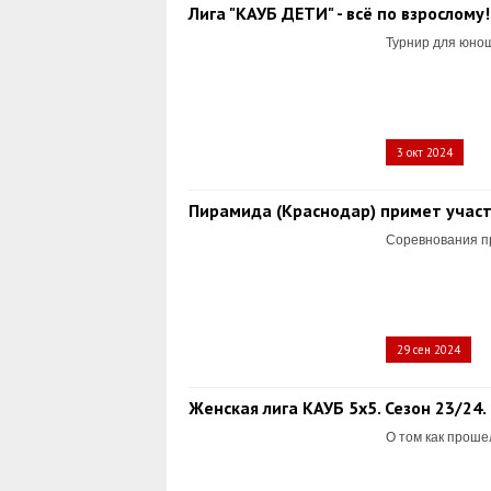
Лига "КАУБ ДЕТИ" - всё по взрослому!
Турнир для юнош
3 окт 2024
Пирамида (Краснодар) примет участи
Соревнования пр
29 сен 2024
Женская лига КАУБ 5х5. Сезон 23/24.
О том как проше