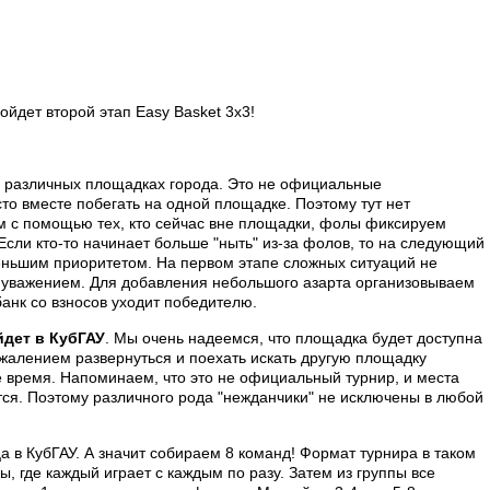
ойдет второй этап Easy Basket 3x3!
на различных площадках города. Это не официальные
то вместе побегать на одной площадке. Поэтому тут нет
ем с помощью тех, кто сейчас вне площадки, фолы фиксируем
сли кто-то начинает больше "ныть" из-за фолов, то на следующий
еньшим приоритетом. На первом этапе сложных ситуаций не
у с уважением. Для добавления небольшого азарта организовываем
банк со взносов уходит победителю.
йдет в КубГАУ
. Мы очень надеемся, что площадка будет доступна
ожалением развернуться и поехать искать другую площадку
ое время. Напоминаем, что это не официальный турнир, и места
ся. Поэтому различного рода "нежданчики" не исключены в любой
а в КубГАУ. А значит собираем 8 команд! Формат турнира в таком
, где каждый играет с каждым по разу. Затем из группы все