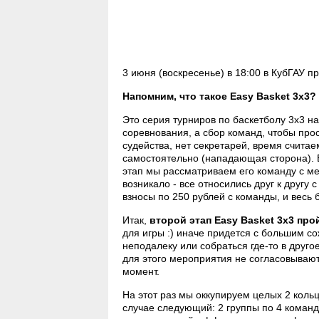
3 июня (воскресенье) в 18:00 в КубГАУ пр
Напомним, что такое Easy Basket 3x3?
Это серия турниров по баскетболу 3х3 
соревнования, а сбор команд, чтобы прос
судейства, нет секретарей, время счита
самостоятельно (нападающая сторона). Е
этап мы рассматриваем его команду с м
возникало - все относились друг к друг
взносы по 250 рублей с команды, и весь 
Итак,
второй этап Easy Basket 3x3 про
для игры :) иначе придется с большим с
неподалеку или собраться где-то в друг
для этого мероприятия не согласовывают
момент.
На этот раз мы оккупируем целых 2 кольц
случае следующий: 2 группы по 4 команды