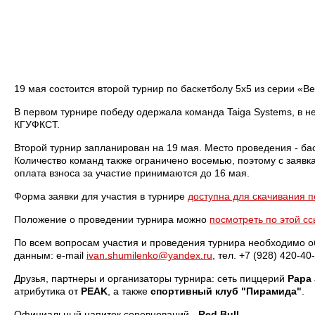
19 мая состоится второй турнир по баскетболу 5х5 из серии «
В первом турнире победу одержала команда Taiga Systems, в
КГУФКСТ.
Второй турнир запланирован на 19 мая. Место проведения - ба
Количество команд также ограничено восемью, поэтому с заявка
оплата взноса за участие принимаются до 16 мая.
Форма заявки для участия в турнире
доступна для скачивания п
Положение о проведении турнира можно
посмотреть по этой с
По всем вопросам участия и проведения турнира необходимо 
данным: e-mail
ivan.shumilenko@yandex.ru
, тел. +7 (928) 420-40
Друзья, партнеры и организаторы турнира: сеть пиццерий
Papa 
атрибутика от
PEAK
, а также
спортивный клуб "Пирамида"
.
Официальный напиток соревнований -
Red Bull
.