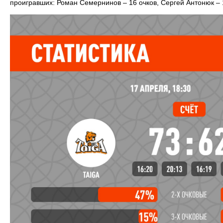
проигравших: Роман Семернинов – 16 очков, Сергей Антонюк – 1