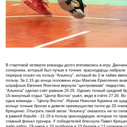
В стартовой четверти команды долго втягивались в игру. Динчан
соперника, который был лучше и точнее: краснодарцы набрали 
перерыв пошёл на пользу “Альянсу”, который во 2-м тайме ввяза
пользу. За 1:15 до конца половины игры Максим Ермоленко выве
штрафные Евгения Янютина вернули “центровикам” лидерство,
“Альянса” сделал счёт равным 25:25. Однако точный средний б
15-минутный отдых “Центр Восток” ушёл, ведя в счёте 27:25. Во
одна команда – “Центр Восток”. Игроки Николая Куркина не щад
кольцо точные броски и довели преимущество почти до 20 очков
Крященко. Отыграть такой запас “Альянсу” оказалось не по сил
в равной борьбе - 21:19 в пользу краснодарцев, которые по пр
главный финал турнира. У победителей блеснули Павел Кряще
дабл-даблу: 19 очков + 10 подборов и 10 баллов + 12 отскоков 