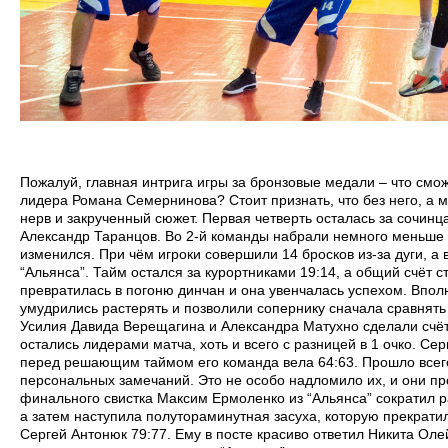
Пожалуй, главная интрига игры за бронзовые медали – что смож
лидера Романа Семернинова? Стоит признать, что без него, а мо
нерв и закрученный сюжет. Первая четверть осталась за сочинца
Александр Таранцов. Во 2-й команды набрали немного меньше о
изменился. При чём игроки совершили 14 бросков из-за дуги, а в
“Альянса”. Тайм остался за курортниками 19:14, а общий счёт ст
превратилась в погоню динчан и она увенчалась успехом. Впол
умудрились растерять и позволили сопернику сначала сравнять с
Усилия Давида Верещагина и Александра Матухно сделали счёт 
остались лидерами матча, хоть и всего с разницей в 1 очко. Се
перед решающим таймом его команда вела 64:63. Прошло всего
персональных замечаний. Это не особо надломило их, и они пр
финального свистка Максим Ермоленко из “Альянса” сократил ра
а затем наступила полутораминутная засуха, которую прекра
Сергей Антонюк 79:77. Ему в посте красиво ответил Никита Оле