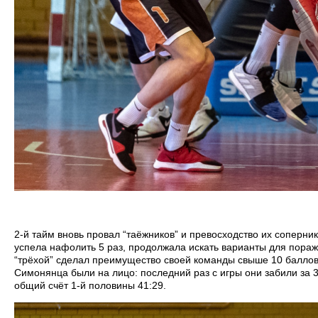
2-й тайм вновь провал “таёжников” и превосходство их соперника
успела нафолить 5 раз, продолжала искать варианты для пораже
“трёхой” сделал преимущество своей команды свыше 10 баллов
Симонянца были на лицо: последний раз с игры они забили за 3:
общий счёт 1-й половины 41:29.