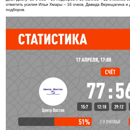
отметить усилия Ильи Хмары – 16 очков, Давида Верещагина и
подборов.