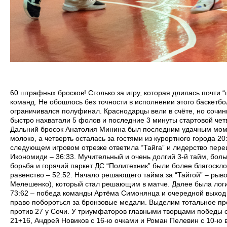
60 штрафных бросков! Столько за игру, которая длилась почти “
команд. Не обошлось без точности в исполнении этого баскетбо
ограничивался полуфинал. Краснодарцы вели в счёте, но сочин
быстро нахватали 5 фолов и последние 3 минуты стартовой чет
Дальний бросок Анатолия Минина был последним удачным моме
молоко, а четверть осталась за гостями из курортного города 20
следующем игровом отрезке ответила “Тайга” и лидерство переш
Икономиди – 36:33. Мучительный и очень долгий 3-й тайм, боль
борьба и горячий паркет ДС “Политехник” были более благоскло
равенство – 52:52. Начало решающего тайма за “Тайгой” – рывок
Мелешенко), который стал решающим в матче. Далее была логи
73:62 – победа команды Артёма Симонянца и очередной выход 
право побороться за бронзовые медали. Выделим тотальное пре
против 27 у Сочи. У триумфаторов главными творцами победы с
21+16, Андрей Новиков с 16-ю очками и Роман Пелевин с 10-ю