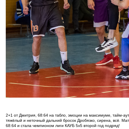
2+1 от Дмитрия, 68:64 на табло, эмоции на максимуме, тайм-аут
тяжёлый и неточный дальний бросок Дробязко, сирена, всё. Ма
68:64 и стала чемпионом лиги КАУБ 5x5 второй год подряд!