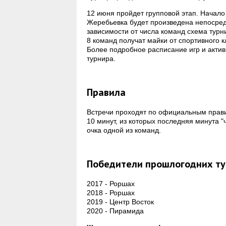
12 июня пройдет групповой этап. Начало ж
Жеребьевка будет произведена непосредс
зависимости от числа команд схема тур
8 команд получат майки от спортивного 
Более подробное расписание игр и активн
турнира.
Правила
Встречи проходят по официальным прави
10 минут, из которых последняя минута "ч
очка одной из команд.
Победители прошлогодних т
2017 - Роршах
2018 - Роршах
2019 - Центр Восток
2020 - Пирамида