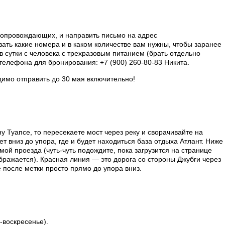
 сопровождающих, и направить письмо на адрес
азать какие номера и в каком количестве вам нужны, чтобы заранее
 в сутки с человека с трехразовым питанием (брать отдельно
телефона для бронирования: +7 (900) 260-80-83 Никита.
имо отправить до 30 мая включительно!
ну Туапсе, то пересекаете мост через реку и сворачивайте на
т вниз до упора, где и будет находиться база отдыха Атлант. Ниже
ой проезда (чуть-чуть подождите, пока загрузится на странице
ображается). Красная линия — это дорога со стороны Джубги через
 после метки просто прямо до упора вниз.
-воскресенье).