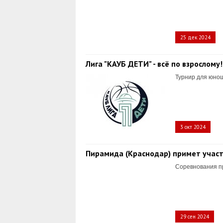
25 дек 2024
Лига "КАУБ ДЕТИ" - всё по взрослому!
Турнир для юнош
3 окт 2024
Пирамида (Краснодар) примет участи
Соревнования пр
29 сен 2024