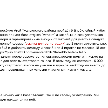
в посёлке Агой Туапсинского района пройдёт 5-й юбилейный Кубок
но примет база отдыха “Атлант” и как обычно всех участников
моря и гарантированные эмоции от матчей! Для участия следует
вленной форме (
ссылка для регистрации
) до 1 июня включительно,
A 3x3 и добавить команду и всех 3 или 4 игроков не моложе 18 лет
tps://play.fiba3x3.com/events/2b1670eb-d860-4fe6-9e1f-
 заявку, после рассмотрения организаторами получат письмо на
 для оплаты стартового взноса. В этом году он составит - 6 000
ту стартового взноса на участие в турнире необходимо внести до
дет проводиться при условии участия минимум 4 команд.
а можно как в базе “Атлант”, так и по своему усмотрению. Мы
адки находятся на ней.