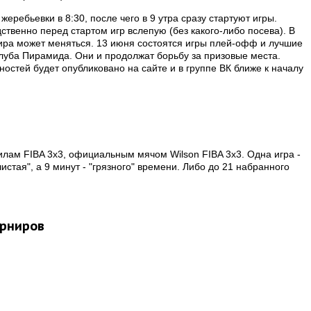
еребьевки в 8:30, после чего в 9 утра сразу стартуют игры.
твенно перед стартом игр вслепую (без какого-либо посева). В
нира может меняться. 13 июня состоятся игры плей-офф и лучшие
клуба Пирамида. Они и продолжат борьбу за призовые места.
остей будет опубликовано на сайте и в группе ВК ближе к началу
лам FIBA 3x3, официальным мячом Wilson FIBA 3x3. Одна игра -
истая", а 9 минут - "грязного" времени. Либо до 21 набранного
урниров