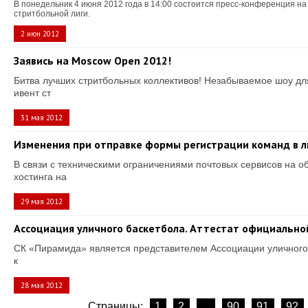
В понедельник 4 июня 2012 года в 14:00 состоится пресс-конференция н
стритбольной лиги.
2 июн 2012
Заявись на Moscow Open 2012!
Битва лучших стритбольных коллективов! Незабываемое шоу для
ивент ст
31 мая 2012
Изменения при отправке формы регистрации команд в л
В связи с техническими ограничениями почтовых сервисов на 
хостинга на
29 мая 2012
Ассоциация уличного баскетбола. Аттестат официально
СК «Пирамида» является представителем Ассоциации уличного
к
28 мая 2012
Страницы:
1
2
...
90
91
92