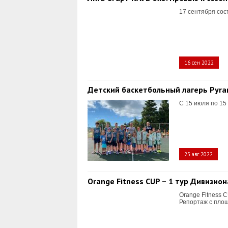
17 сентября сос
16 сен 2022
Детский баскетбольный лагерь Pyr
С 15 июля по 15
25 авг 2022
Orange Fitness CUP – 1 тур Дивизио
Orange Fitness 
Репортаж с пло