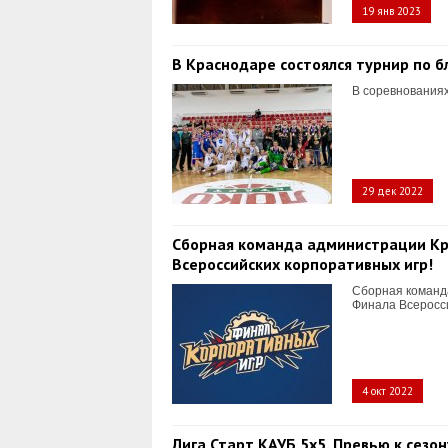
19 янв 2023
В Краснодаре состоялся турнир по 
В соревнованиях
29 дек 2022
Сборная команда администрации Кра
Всероссийских корпоративных игр!
Сборная команд
Финала Всеросси
4 окт 2022
Лига Старт КАУБ 5x5. Превью к сезон